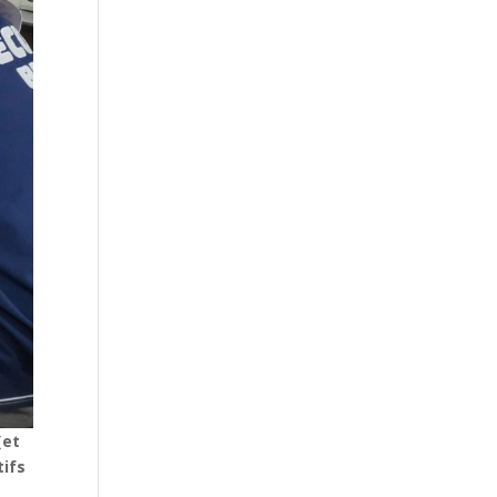
(et
tifs