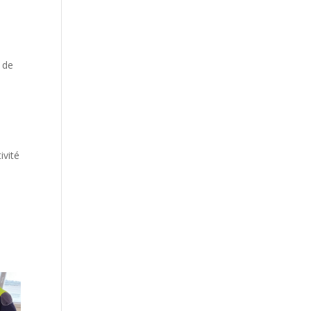
 de
ivité