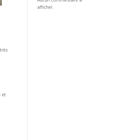
afficher.
»
 très
s et