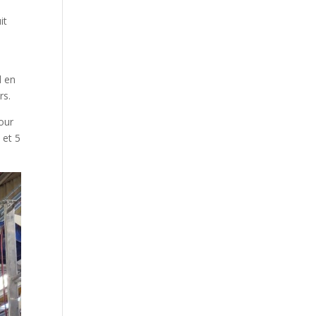
it
l en
rs.
our
 et 5