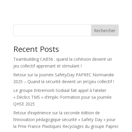
l
t
e
r
n
Rechercher
a
t
Recent Posts
i
v
Teambuilding CAB56 : quand la cohésion devient un
e
jeu collectif apprenant et stimulant !
:
Retour sur la journée SafetyDay PAPREC Normandie
2025 – Quand la sécurité devient un (en)jeu collectif !
Le groupe Entremont-Sodiaal fait appel à l’atelier
« Déclics TMS » d’Implic-Formation pour sa journée
QHSE 2025
Retour d’expérience sur la seconde édition de
l’innovation pédagogique sécurité « Safety Day » pour
la Pme France Plastiques Recyclages du groupe Paprec